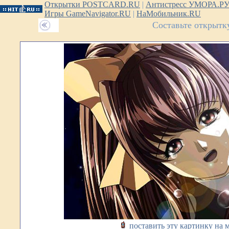
Открытки POSTCARD.RU
|
Антистресс УМОРА.Р
Игры GameNavigator.RU
|
НаМобильник.RU
Составьте открытк
поставить эту картинку на 