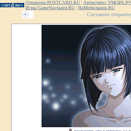
Открытки POSTCARD.RU
|
Антистресс УМОРА.Р
Игры GameNavigator.RU
|
НаМобильник.RU
Составьте открытк
поставить эту картинку на 