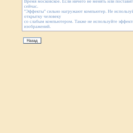
Время московское. Если ничего не менять или постави
сейчас.
"Эффекты" сильно нагружают компьютер. Не используй
открытку человеку
со слабым компьютером. Также не используйте эффек
изображений.