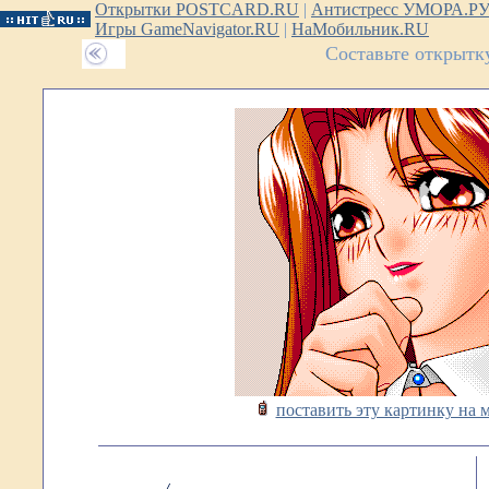
Открытки POSTCARD.RU
|
Антистресс УМОРА.Р
Игры GameNavigator.RU
|
НаМобильник.RU
Составьте открытк
поставить эту картинку на 