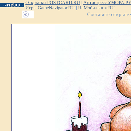
Открытки POSTCARD.RU
|
Антистресс УМОРА.Р
Игры GameNavigator.RU
|
НаМобильник.RU
Составьте открытк