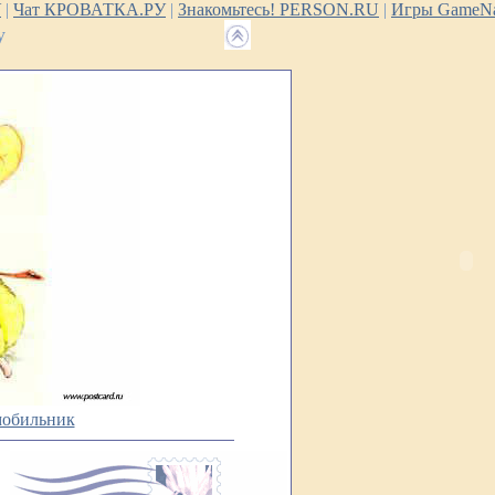
У
|
Чат КРОВАТКА.РУ
|
Знакомьтесь! PERSON.RU
|
Игры GameNa
у
мобильник