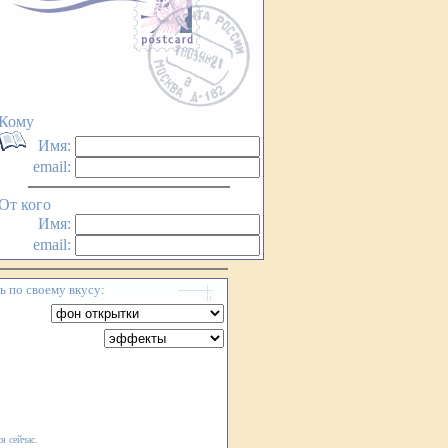
Кому
Имя:
email:
От кого
Имя:
email:
 по своему вкусу:
я сейчас.