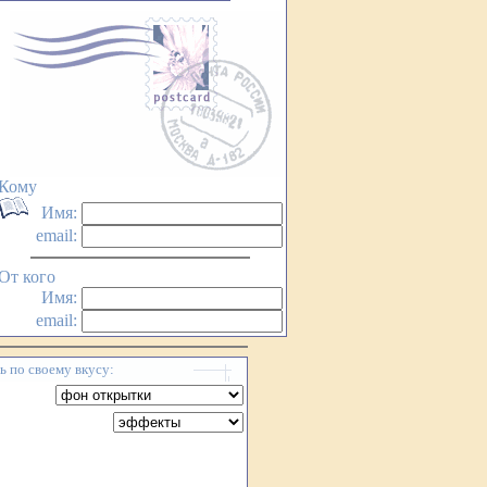
Кому
Имя:
email:
От кого
Имя:
email:
 по своему вкусу: