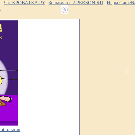
У
|
Чат КРОВАТКА.РУ
|
Знакомьтесь! PERSON.RU
|
Игры GameNa
у
мобильник