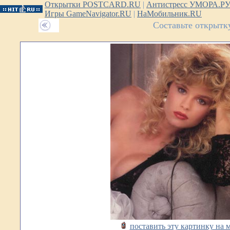
Открытки POSTCARD.RU
|
Антистресс УМОРА.Р
Игры GameNavigator.RU
|
НаМобильник.RU
Составьте открытк
поставить эту картинку на 