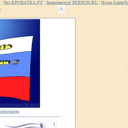
У
|
Чат КРОВАТКА.РУ
|
Знакомьтесь! PERSON.RU
|
Игры GameNa
у
мобильник