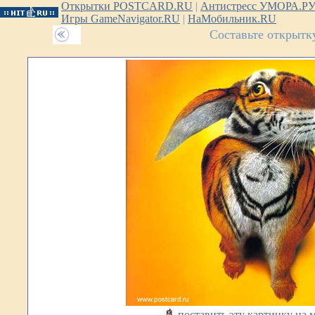
Открытки POSTCARD.RU
|
Антистресс УМОРА.Р
Игры GameNavigator.RU
|
НаМобильник.RU
Составьте открытк
поставить эту картинку на 