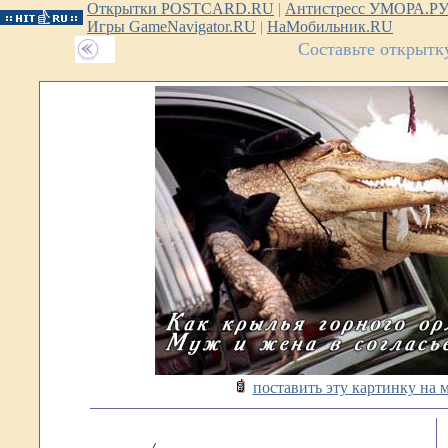
Открытки POSTCARD.RU
|
Антистресс УМОРА.Р
Игры GameNavigator.RU
|
НаМобильник.RU
Составьте открытк
поставить эту картинку на 