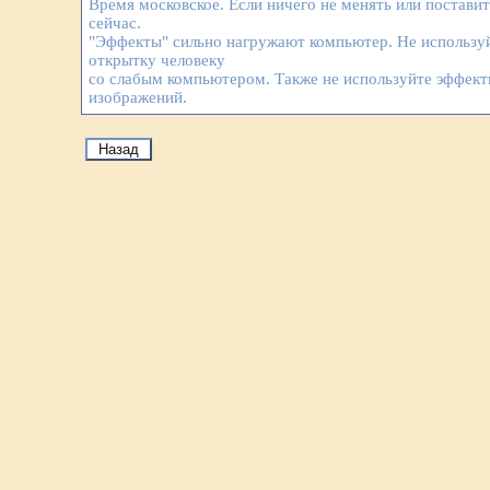
Время московское. Если ничего не менять или постави
сейчас.
"Эффекты" сильно нагружают компьютер. Не используй
открытку человеку
со слабым компьютером. Также не используйте эффек
изображений.