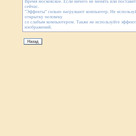
Время московское. Если ничего не менять или постави
сейчас.
"Эффекты" сильно нагружают компьютер. Не используй
открытку человеку
со слабым компьютером. Также не используйте эффек
изображений.