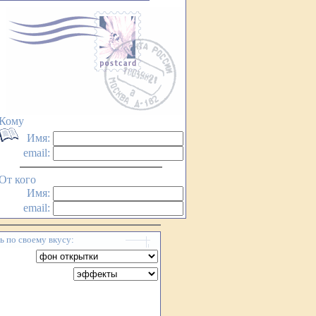
Кому
Имя:
email:
От кого
Имя:
email:
 по своему вкусу: