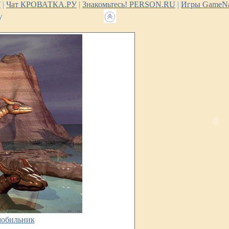
У
|
Чат КРОВАТКА.РУ
|
Знакомьтесь! PERSON.RU
|
Игры GameNa
у
мобильник