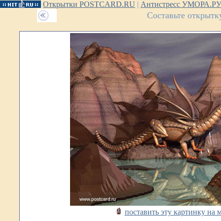
Открытки POSTCARD.RU
|
Антистресс УМОРА.Р
Составьте открытк
поставить эту картинку на 