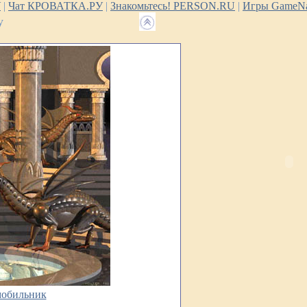
У
|
Чат КРОВАТКА.РУ
|
Знакомьтесь! PERSON.RU
|
Игры GameNa
у
мобильник