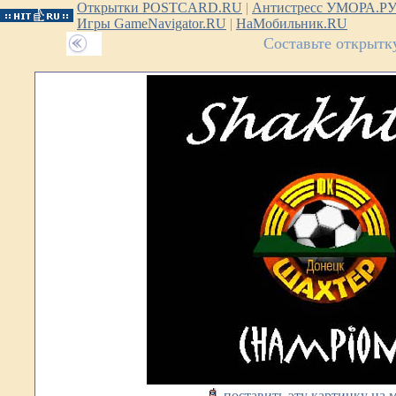
Открытки POSTCARD.RU
|
Антистресс УМОРА.Р
Игры GameNavigator.RU
|
НаМобильник.RU
Составьте открытк
поставить эту картинку на 