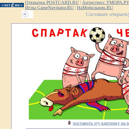
Открытки POSTCARD.RU
|
Антистресс УМОРА.Р
Игры GameNavigator.RU
|
НаМобильник.RU
Составьте открытк
поставить эту картинку на 