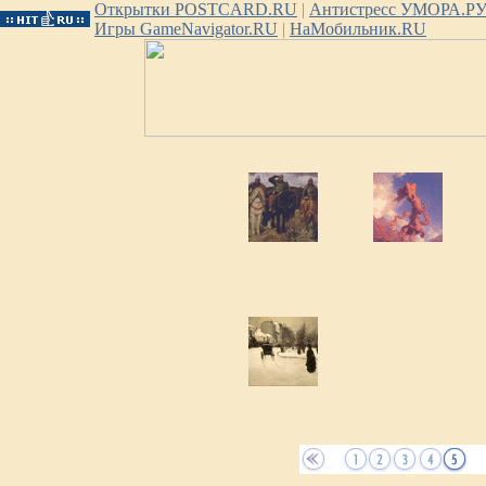
Открытки POSTCARD.RU
|
Антистресс УМОРА.Р
Игры GameNavigator.RU
|
НаМобильник.RU