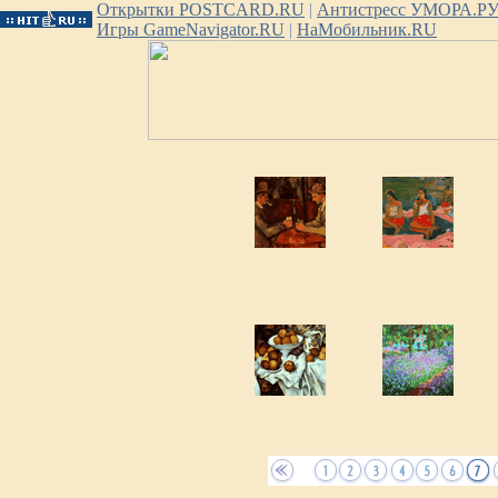
Открытки POSTCARD.RU
|
Антистресс УМОРА.Р
Игры GameNavigator.RU
|
НаМобильник.RU