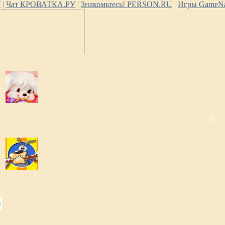
У
|
Чат КРОВАТКА.РУ
|
Знакомьтесь! PERSON.RU
|
Игры GameNa