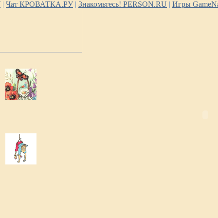
У
|
Чат КРОВАТКА.РУ
|
Знакомьтесь! PERSON.RU
|
Игры GameNa