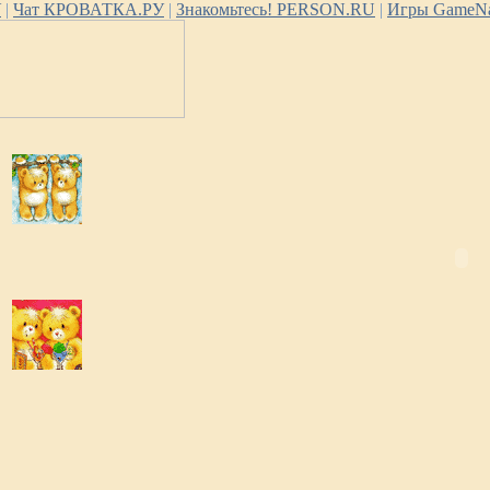
У
|
Чат КРОВАТКА.РУ
|
Знакомьтесь! PERSON.RU
|
Игры GameNa