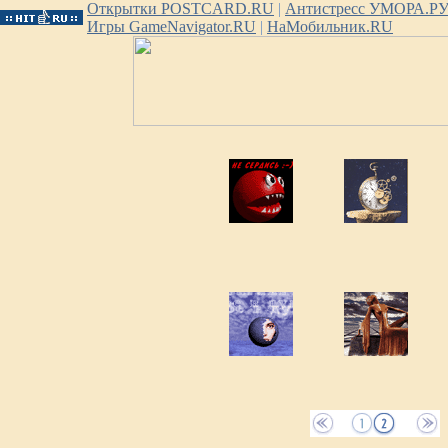
Открытки POSTCARD.RU
|
Антистресс УМОРА.Р
Игры GameNavigator.RU
|
НаМобильник.RU