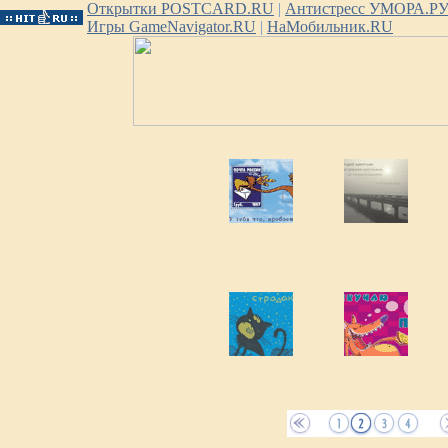
Открытки POSTCARD.RU
|
Антистресс УМОРА.Р
Игры GameNavigator.RU
|
НаМобильник.RU