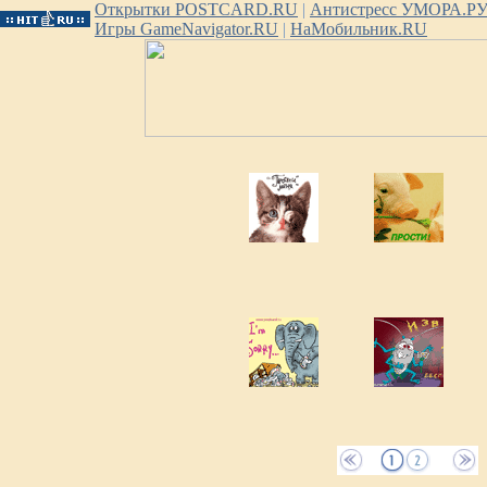
Открытки POSTCARD.RU
|
Антистресс УМОРА.Р
Игры GameNavigator.RU
|
НаМобильник.RU