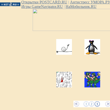
Открытки POSTCARD.RU
|
Антистресс УМОРА.Р
Игры GameNavigator.RU
|
НаМобильник.RU