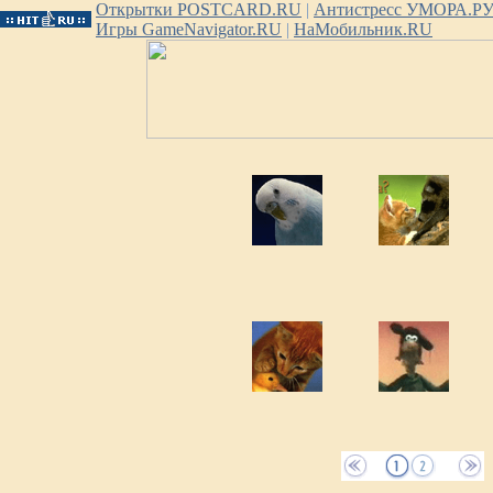
Открытки POSTCARD.RU
|
Антистресс УМОРА.Р
Игры GameNavigator.RU
|
НаМобильник.RU