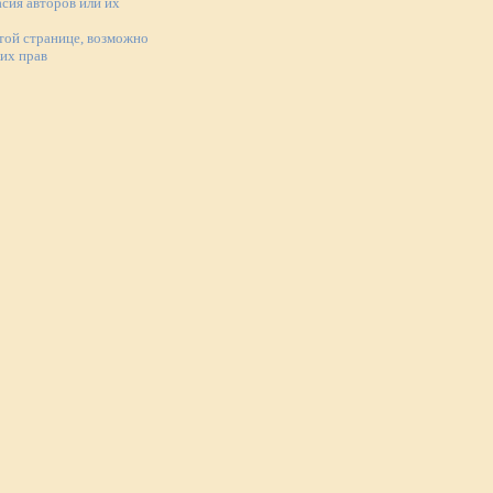
асия авторов или их
той странице, возможно
ких прав