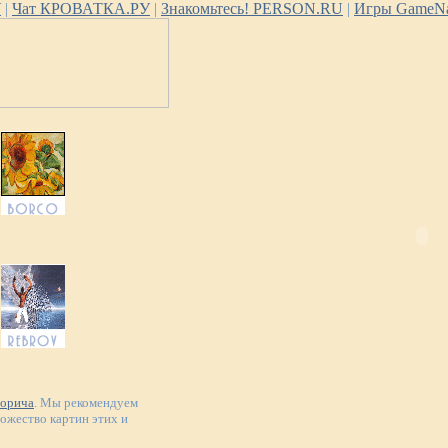
У
|
Чат КРОВАТКА.РУ
|
Знакомьтесь! PERSON.RU
|
Игры GameNa
Зорича
. Мы рекомендуем
ножество картин этих и