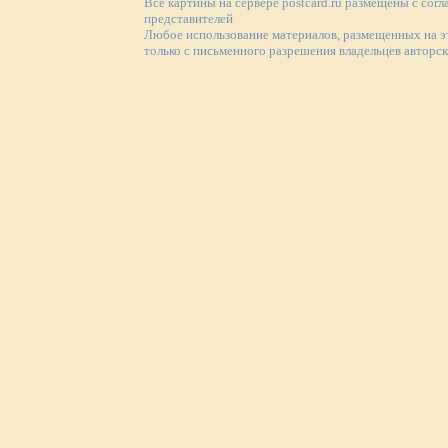
Все картины на сервере postcard.ru размещены с согл
представителей
Любое использование материалов, размещенных на э
только с письменного разрешения владельцев авторс