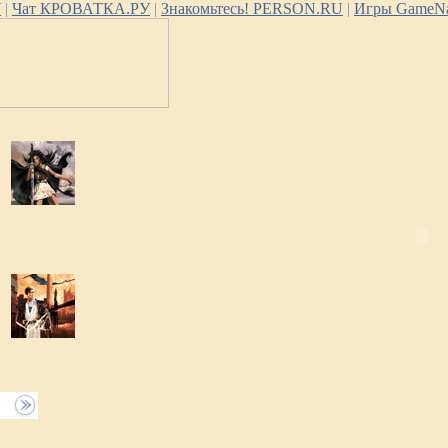
У
|
Чат КРОВАТКА.РУ
|
Знакомьтесь! PERSON.RU
|
Игры GameNa