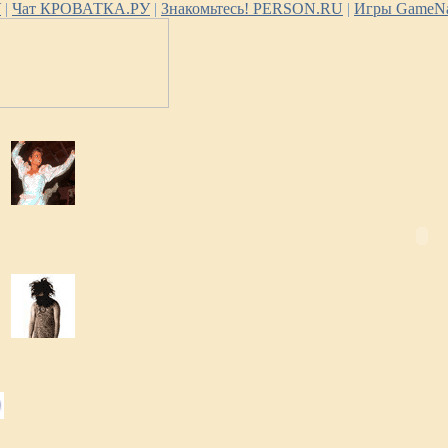
У
|
Чат КРОВАТКА.РУ
|
Знакомьтесь! PERSON.RU
|
Игры GameNa