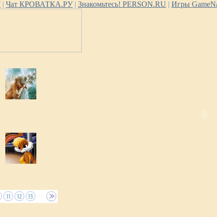
У
|
Чат КРОВАТКА.РУ
|
Знакомьтесь! PERSON.RU
|
Игры GameNa