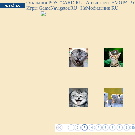
Открытки POSTCARD.RU
|
Антистресс УМОРА.Р
Игры GameNavigator.RU
|
НаМобильник.RU