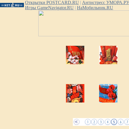
Открытки POSTCARD.RU
|
Антистресс УМОРА.Р
Игры GameNavigator.RU
|
НаМобильник.RU