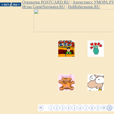
Открытки POSTCARD.RU
|
Антистресс УМОРА.Р
Игры GameNavigator.RU
|
НаМобильник.RU