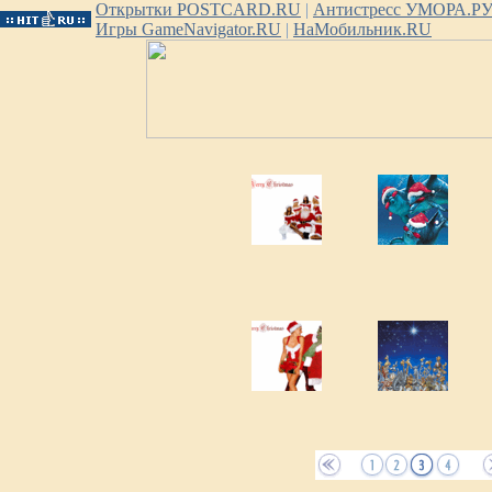
Открытки POSTCARD.RU
|
Антистресс УМОРА.Р
Игры GameNavigator.RU
|
НаМобильник.RU