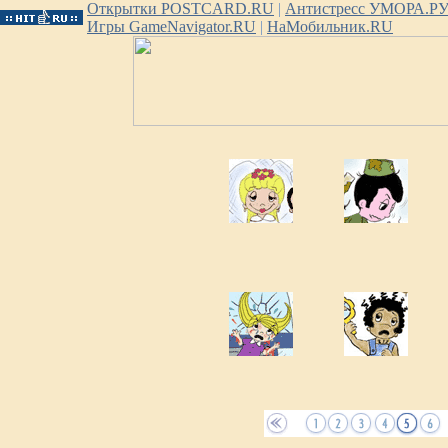
Открытки POSTCARD.RU
|
Антистресс УМОРА.Р
Игры GameNavigator.RU
|
НаМобильник.RU