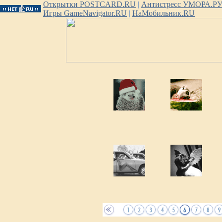
Открытки POSTCARD.RU
|
Антистресс УМОРА.Р
Игры GameNavigator.RU
|
НаМобильник.RU