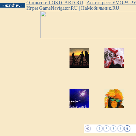
Открытки POSTCARD.RU
|
Антистресс УМОРА.Р
Игры GameNavigator.RU
|
НаМобильник.RU