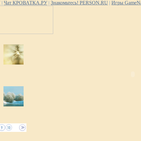
У
|
Чат КРОВАТКА.РУ
|
Знакомьтесь! PERSON.RU
|
Игры GameNa