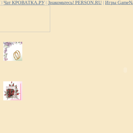
У
|
Чат КРОВАТКА.РУ
|
Знакомьтесь! PERSON.RU
|
Игры GameNa