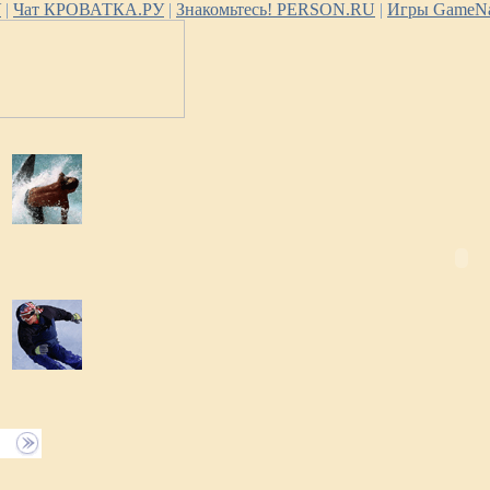
У
|
Чат КРОВАТКА.РУ
|
Знакомьтесь! PERSON.RU
|
Игры GameNa