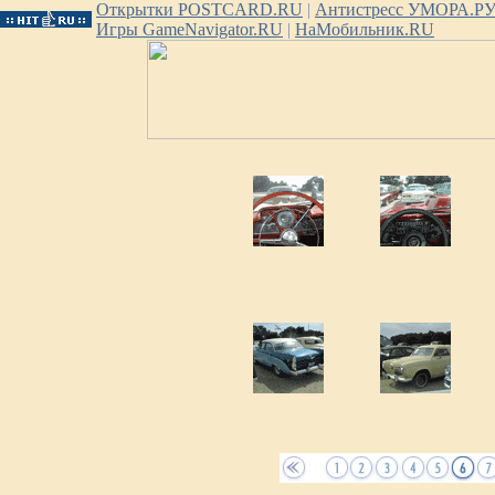
Открытки POSTCARD.RU
|
Антистресс УМОРА.Р
Игры GameNavigator.RU
|
НаМобильник.RU