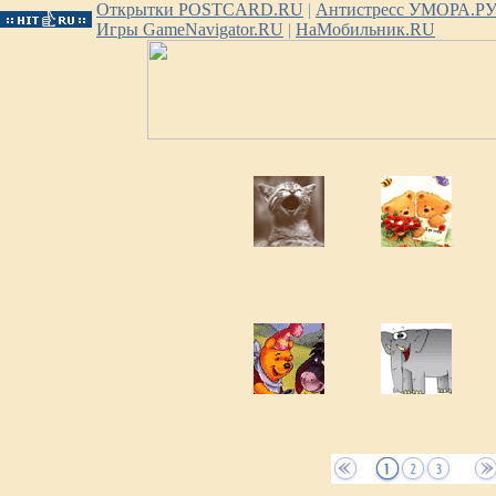
Открытки POSTCARD.RU
|
Антистресс УМОРА.Р
Игры GameNavigator.RU
|
НаМобильник.RU