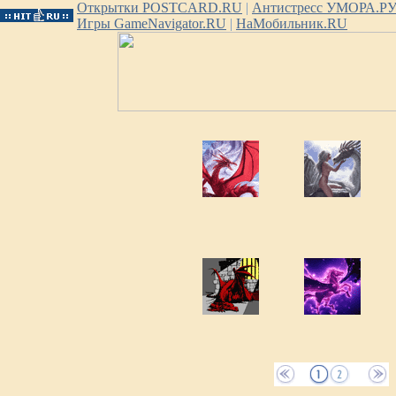
Открытки POSTCARD.RU
|
Антистресс УМОРА.Р
Игры GameNavigator.RU
|
НаМобильник.RU