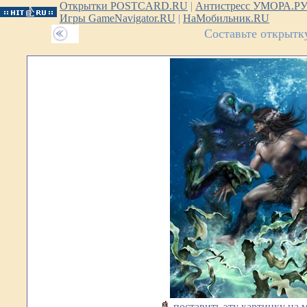
Открытки POSTCARD.RU
|
Антистресс УМОРА.Р
Игры GameNavigator.RU
|
НаМобильник.RU
Составьте открытк
поставить эту картинку на 