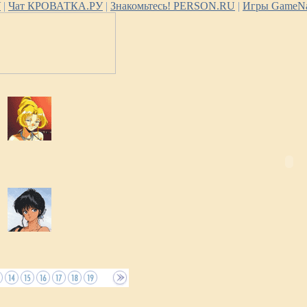
У
|
Чат КРОВАТКА.РУ
|
Знакомьтесь! PERSON.RU
|
Игры GameNa