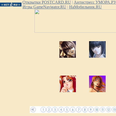
Открытки POSTCARD.RU
|
Антистресс УМОРА.Р
Игры GameNavigator.RU
|
НаМобильник.RU