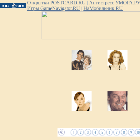
Открытки POSTCARD.RU
|
Антистресс УМОРА.Р
Игры GameNavigator.RU
|
НаМобильник.RU