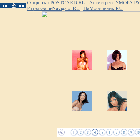
Открытки POSTCARD.RU
|
Антистресс УМОРА.Р
Игры GameNavigator.RU
|
НаМобильник.RU