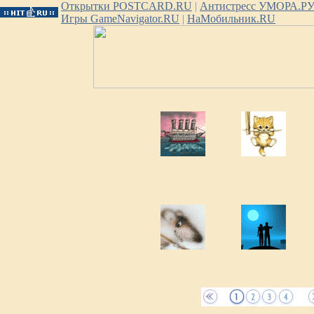
Открытки POSTCARD.RU
|
Антистресс УМОРА.Р
Игры GameNavigator.RU
|
НаМобильник.RU