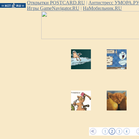
Открытки POSTCARD.RU
|
Антистресс УМОРА.Р
Игры GameNavigator.RU
|
НаМобильник.RU