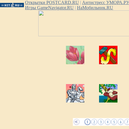
Открытки POSTCARD.RU
|
Антистресс УМОРА.Р
Игры GameNavigator.RU
|
НаМобильник.RU